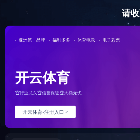
欢迎访问千亿平台登录入口-千亿(中国) 官方网站！