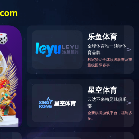
English
热线电话：15158722555
视频中心
示
新闻中心
千亿平台登
录入口-千亿
Video
(中国)