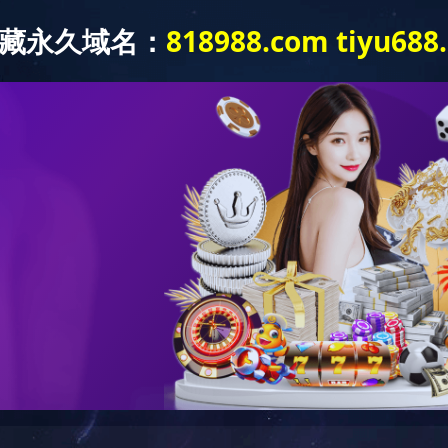
网站首页
关于我们
产品展